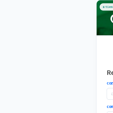
tien
R
co
co