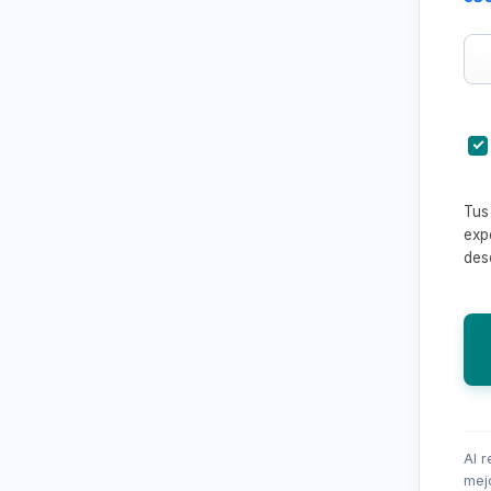
Tus
exp
des
Al r
mejo