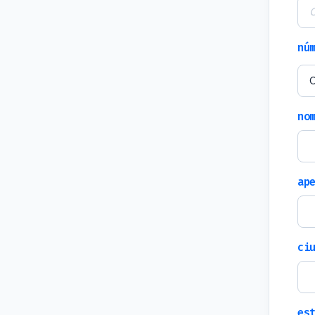
nú
no
ap
ci
es