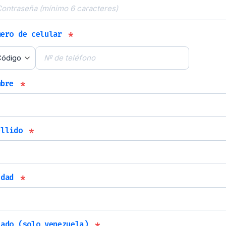
*
mero de celular
*
mbre
*
ellido
*
udad
*
tado (solo venezuela)