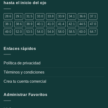
hasta el inicio del ojo
pueden
elegir
en
28.6
29.1
31.5
33.0
33.8
33.9
34.1
36.6
37.1
la
38.1
38.6
38.9
40.1
41.0
41.4
42.1
44.5
47.0
página
de
49.0
52.0
53.5
54.0
54.9
58.0
58.5
60.0
64.7
producto
Enlaces rápidos
Política de privacidad
Términos y condiciones
Crea tu cuenta comercial
Administrar Favoritos