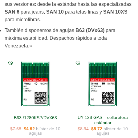
sus versiones: desde la estándar hasta las especializadas
SAN 6
para jeans,
SAN 10
para telas finas y
SAN 10XS
para microfibras.
También disponemos de agujas
B63 (DVx63)
para
máxima estabilidad. Despachos rápidos a toda
Venezuela.»
UY 128 GAS – collaretera
B63 /1280KSP/DVX63
estándar
El
El
El
El
blíster de 10
blíster de 10
$
7.68
$
4.92
$
8.94
$
5.72
precio
precio
precio
precio
agujas
agujas
original
actual
original
actual