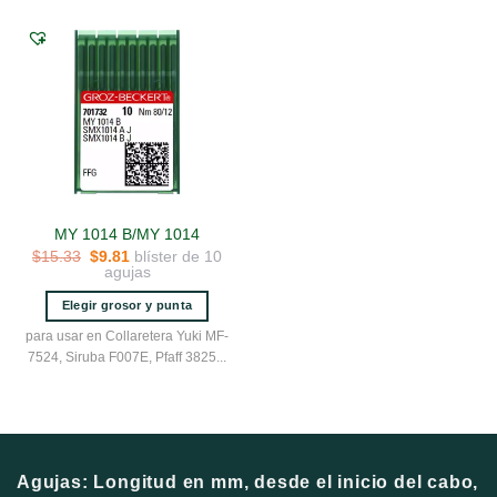
variantes.
variantes.
Las
Las
opciones
opciones
se
se
pueden
pueden
elegir
elegir
en
en
la
la
página
página
de
de
MY 1014 B/MY 1014
producto
producto
El
El
blíster de 10
$
15.33
$
9.81
precio
precio
agujas
original
actual
era:
es:
Elegir grosor y punta
$15.33.
$9.81.
Este
para usar en Collaretera Yuki MF-
producto
7524, Siruba F007E, Pfaff 3825...
tiene
múltiples
variantes.
Las
opciones
Agujas: Longitud en mm, desde el inicio del cabo,
se