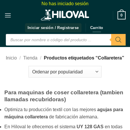
Saltar
No has iniciado sesión
al
❤️
0
contenido
Iniciar sesión / Registrarse
Carrito
Búsqueda
de
productos
Inicio
/
Tienda
/
Productos etiquetados “Collaretera”
Para maquinas de coser collaretera (tambien
llamadas recubridoras)
Optimiza tu producción textil con las mejores
agujas para
máquina collaretera
de fabricación alemana.
En Hiloval le ofrecemos el sistema
UY 128 GAS
en todas