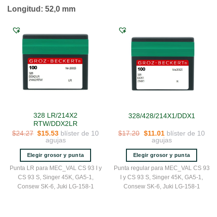
Longitud: 52,0 mm
328 LR/214X2
328/428/214X1/DDX1
RTW/DDX2LR
El
El
El
El
blíster de 10
blíster de 10
$
24.27
$
15.53
$
17.20
$
11.01
precio
precio
precio
precio
agujas
agujas
original
actual
original
actual
era:
es:
era:
es:
Elegir grosor y punta
Elegir grosor y punta
$24.27.
$15.53.
$17.20.
$11.01.
Este
Este
Punta LR para MEC_VAL CS 93 I y
Punta regular para MEC_VAL CS 93
producto
producto
CS 93 S, Singer 45K, GA5-1,
I y CS 93 S, Singer 45K, GA5-1,
tiene
tiene
Consew SK-6, Juki LG-158-1
Consew SK-6, Juki LG-158-1
múltiples
múltiples
variantes.
variantes.