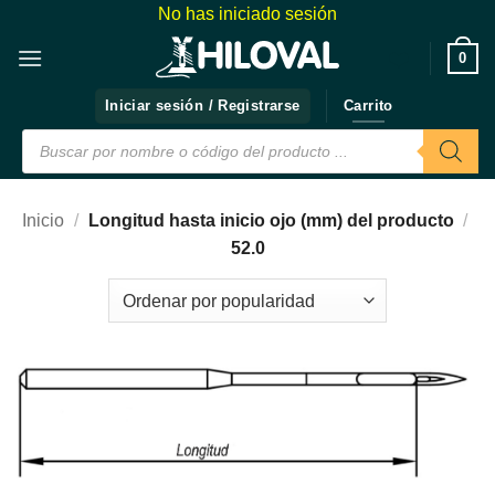
Saltar
No has iniciado sesión
al
❤️
0
contenido
Iniciar sesión / Registrarse
Carrito
Búsqueda
de
productos
Inicio
/
Longitud hasta inicio ojo (mm) del producto
/
52.0