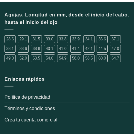
Las
Las
opciones
opciones
se
se
Agujas: Longitud en mm, desde el inicio del cabo,
pueden
pueden
hasta el inicio del ojo
elegir
elegir
en
en
la
la
28.6
29.1
31.5
33.0
33.8
33.9
34.1
36.6
37.1
página
página
38.1
38.6
38.9
40.1
41.0
41.4
42.1
44.5
47.0
de
de
producto
producto
49.0
52.0
53.5
54.0
54.9
58.0
58.5
60.0
64.7
Enlaces rápidos
Política de privacidad
Términos y condiciones
Crea tu cuenta comercial