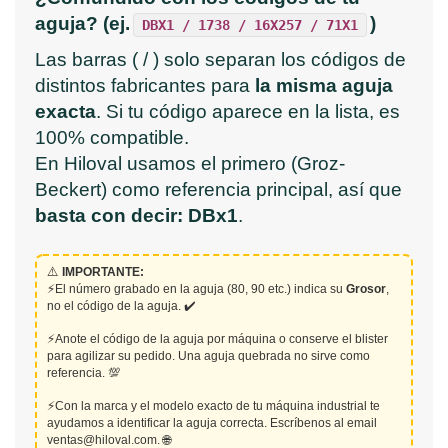
Las
Las
aguja? (ej.
)
DBX1 / 1738 / 16X257 / 71X1
opciones
opciones
se
se
Las barras ( / ) solo separan los códigos de
pueden
pueden
distintos fabricantes para
la misma aguja
elegir
elegir
exacta
. Si tu código aparece en la lista, es
en
en
la
la
100% compatible.
página
página
En Hiloval usamos el primero (Groz-
de
de
Beckert) como referencia principal, así que
producto
producto
basta con decir: DBx1
.
⚠️
IMPORTANTE:
⚡El número grabado en la aguja (80, 90 etc.) indica su
Grosor
,
no el código de la aguja. ✔️
⚡Anote el código de la aguja por máquina o conserve el blister
para agilizar su pedido. Una aguja quebrada no sirve como
referencia. 💯
⚡Con la marca y el modelo exacto de tu máquina industrial te
ayudamos a identificar la aguja correcta. Escríbenos al email
ventas@hiloval.com. 🌐