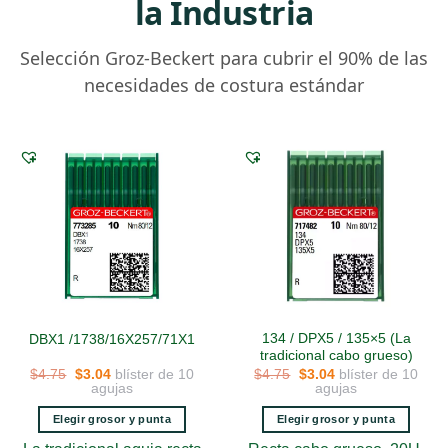
la Industria
Selección Groz-Beckert para cubrir el 90% de las
necesidades de costura estándar
134 / DPX5 / 135×5 (La
DBX1 /1738/16X257/71X1
tradicional cabo grueso)
El
El
El
El
blíster de 10
blíster de 10
$
4.75
$
3.04
$
4.75
$
3.04
precio
precio
precio
precio
agujas
agujas
original
actual
original
actual
era:
es:
era:
es:
Elegir grosor y punta
Elegir grosor y punta
$4.75.
$3.04.
$4.75.
$3.04.
Este
Este