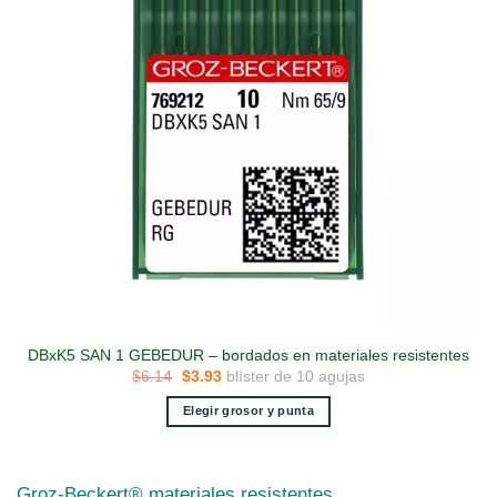
DBxK5 SAN 1 GEBEDUR – bordados en materiales resistentes
El
El
blíster de 10 agujas
$
6.14
$
3.93
precio
precio
original
actual
Elegir grosor y punta
era:
es:
$6.14.
$3.93.
Este
producto
tiene
Groz-Beckert® materiales resistentes