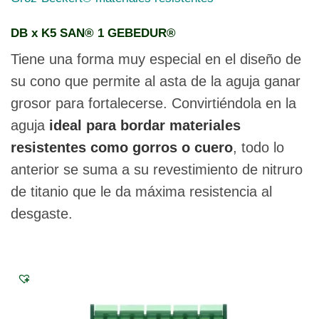
múltiples
variantes.
DB x K5 SAN® 1 GEBEDUR®
Las
opciones
Tiene una forma muy especial en el diseño de
se
su cono que permite al asta de la aguja ganar
pueden
elegir
grosor para fortalecerse. Convirtiéndola en la
en
aguja
ideal para bordar materiales
la
página
resistentes como gorros o cuero
, todo lo
de
anterior se suma a su revestimiento de nitruro
producto
de titanio que le da máxima resistencia al
desgaste.