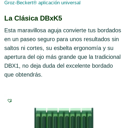
Groz-Beckert® aplicación universal
tiene
múltiples
variantes.
La Clásica DBxK5
Las
opciones
Esta maravillosa aguja convierte tus bordados
se
en un paseo seguro para unos resultados sin
pueden
elegir
saltos ni cortes, su esbelta ergonomía y su
en
apertura del ojo más grande que la tradicional
la
página
DBX1, no deja duda del excelente bordado
de
que obtendrás.
producto