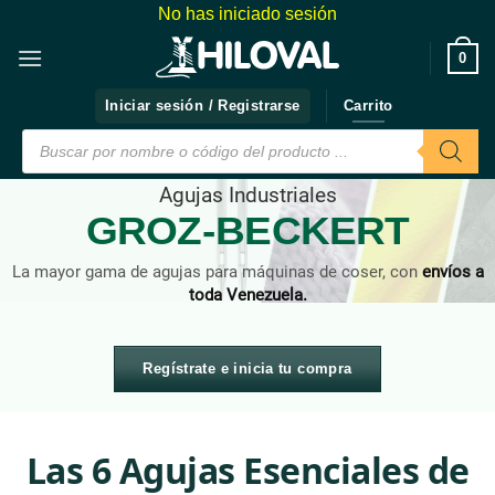
Saltar
No has iniciado sesión
al
❤️
0
contenido
Iniciar sesión / Registrarse
Carrito
Búsqueda
de
productos
Agujas Industriales
GROZ-BECKERT
La mayor gama de agujas para máquinas de coser, con
envíos a
toda Venezuela.
Regístrate e inicia tu compra
Las 6 Agujas Esenciales de