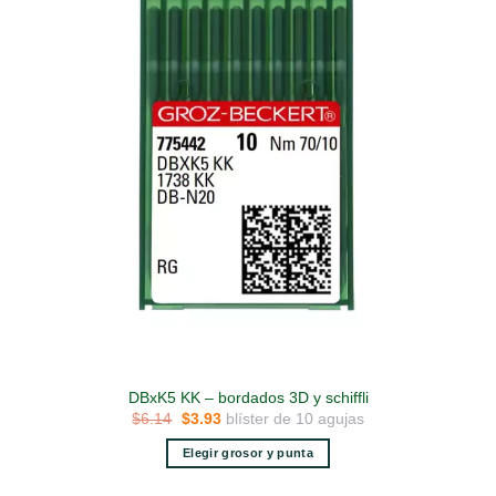
DBxK5 KK – bordados 3D y schiffli
El
El
blíster de 10 agujas
$
6.14
$
3.93
precio
precio
original
actual
Elegir grosor y punta
era:
es:
$6.14.
$3.93.
Este