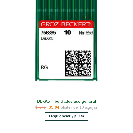
DBxK5 – bordados uso general
El
El
blíster de 10 agujas
$
4.75
$
3.04
precio
precio
original
actual
Elegir grosor y punta
era:
es:
$4.75.
$3.04.
Este
producto