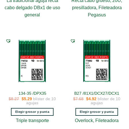
La tradicional aguja recta
Recta cabo grueso, 20U,
producto
producto
cabo delgado DBx1 de uso
presilladora, Fileteadora
tiene
tiene
general
Pegasus
múltiples
múltiples
variantes.
variantes.
Las
Las
opciones
opciones
se
se
pueden
pueden
elegir
elegir
en
en
la
la
página
página
de
de
producto
producto
134-35 /DPX35
B27 /81X1/DCX27/DCX1
El
El
El
El
blíster de 10
blíster de 10
$
8.27
$
5.29
$
7.68
$
4.92
precio
precio
precio
precio
agujas
agujas
original
actual
original
actual
era:
es:
era:
es:
Elegir grosor y punta
Elegir grosor y punta
$8.27.
$5.29.
$7.68.
$4.92.
Este
Este
Triple transporte
Overlock, Fileteadora
producto
producto