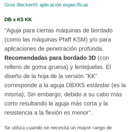
producto
Groz-Beckert® aplicación específicas
tiene
múltiples
DB x K5 KK
variantes.
Las
"Aguja para ciertas máquinas de bordado
opciones
(como las máquinas Pfaff KSM) y/o para
se
pueden
aplicaciones de penetración profunda.
elegir
Recomendadas para bordado 3D
(con
en
la
relleno de goma gruesa) y lentejuelas.
El
página
diseño de la hoja de la versión "KK"
de
producto
corresponde a la aguja DBXK5 estándar (es la
misma), Sin embargo, debido a su cabo más
corto resultando la aguja más corta y la
resistencia a la flexión es menor".
Se utiliza cuando se necesita un mayor rango de