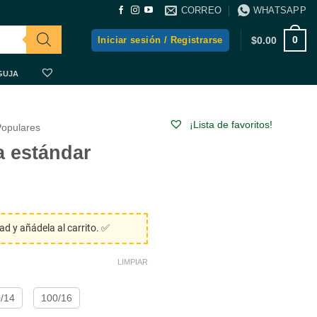
CORREO
WHATSAPP
0
Iniciar sesión / Registrarse
$
0.00
GUJA
¡Lista de favoritos!
Populares
a estándar
dad y añádela al carrito. ✅
LIMPIAR
/14
100/16