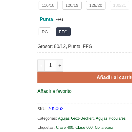
110/18
120/19
125/20
130/21
Punta
:
FFG
RG
FFG
Grosor: 80/12, Punta: FFG
UY 128 GAS - collaretera estándar cantidad
Añadir al carri
Añadir a favorito
705062
SKU:
Categorías:
Agujas Groz-Beckert
,
Agujas Populares
Etiquetas:
Clase 400
,
Clase 600
,
Collaretera