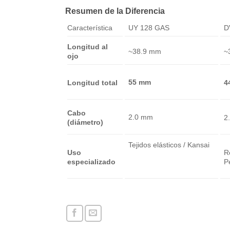
Resumen de la Diferencia
Característica
UY 128 GAS
D
Longitud al
~38.9 mm
~
ojo
55 mm
Longitud total
4
Cabo
2.0 mm
2
(diámetro)
Tejidos elásticos / Kansai
Uso
R
especializado
P