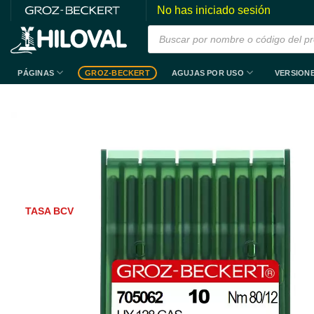
Saltar
No has iniciado sesión
al
Búsqueda
de
contenido
productos
PÁGINAS
AGUJAS POR USO
VERSION
GROZ-BECKERT