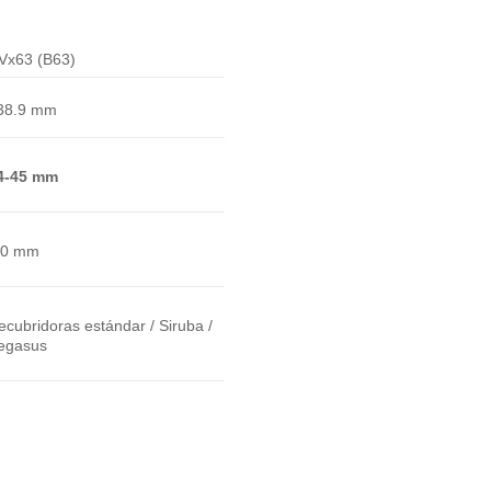
Vx63 (B63)
38.9 mm
4-45 mm
.0 mm
ecubridoras estándar / Siruba /
egasus