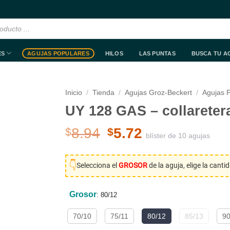
ES
AGUJAS POPULARES
HILOS
LAS PUNTAS
BUSCA TU A
Inicio
/
Tienda
/
Agujas Groz-Beckert
/
Agujas 
UY 128 GAS – collareter
El
El
8.94
5.72
$
$
blíster de 10 agujas
precio
precio
original
actual
👇
Selecciona el
GROSOR
de la aguja, elige la canti
era:
es:
$8.94.
$5.72.
Grosor
:
80/12
70/10
75/11
80/12
85/13
90