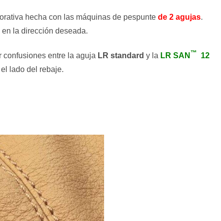
ecorativa hecha con las máquinas de pespunte
de 2
agujas
.
e en la dirección deseada.
™
ar confusiones entre la aguja
LR standard
y la
LR SAN
12
el lado del rebaje.