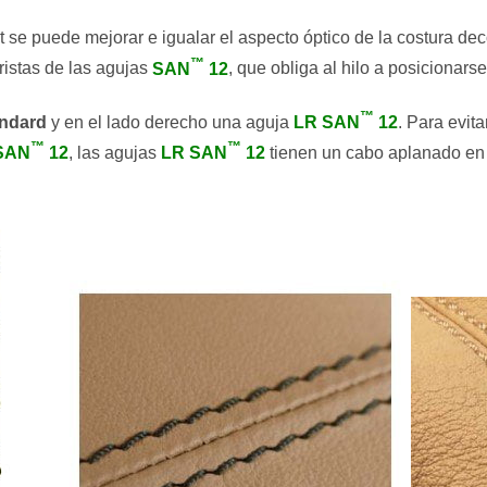
 se puede mejorar e igualar el aspecto óptico de la costura d
™
ristas de las agujas
SAN
12
, que obliga al hilo a posicionars
™
andard
y en el lado derecho una aguja
LR SAN
12
. Para evit
™
™
SAN
12
, las agujas
LR SAN
12
tienen un cabo aplanado en 