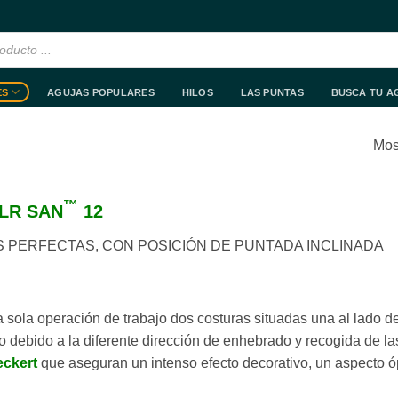
ES
AGUJAS POPULARES
HILOS
LAS PUNTAS
BUSCA TU A
Mos
™
LR SAN
12
 PERFECTAS, CON POSICIÓN DE PUNTADA INCLINADA
sola operación de trabajo dos costuras situadas una al lado de 
o debido a la diferente dirección de enhebrado y recogida de las
eckert
que aseguran un intenso efecto decorativo, un aspecto ópt