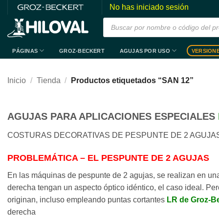
Saltar
No has iniciado sesión
al
Búsqueda
de
contenido
productos
PÁGINAS
AGUJAS POR USO
VERSION
GROZ-BECKERT
Inicio
/
Tienda
/
Productos etiquetados “SAN 12”
AGUJAS PARA APLICACIONES ESPECIALES
COSTURAS DECORATIVAS DE PESPUNTE DE 2 AGUJAS
PROBLEMÁTICA – EL PESPUNTE DE 2 AGUJAS
En las máquinas de pespunte de 2 agujas, se realizan en una 
derecha tengan un aspecto óptico idéntico, el caso ideal. Per
originan, incluso empleando puntas cortantes
LR
de Groz-B
derecha