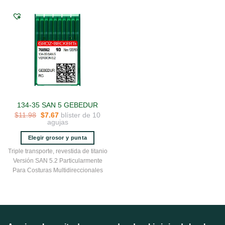
134-35 SAN 5 GEBEDUR
El
El
blíster de 10
$
11.98
$
7.67
precio
precio
agujas
original
actual
era:
es:
Elegir grosor y punta
$11.98.
$7.67.
Este
Triple transporte, revestida de titanio
producto
Versión SAN 5.2 Particularmente
tiene
Para Costuras Multidireccionales
múltiples
variantes.
Las
opciones
se