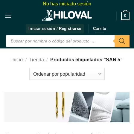
Saltar
No has iniciado sesión
al
❤️
0
contenido
Iniciar sesión / Registrarse
Carrito
Búsqueda
de
productos
Inicio
/
Tienda
/
Productos etiquetados “SAN 5”