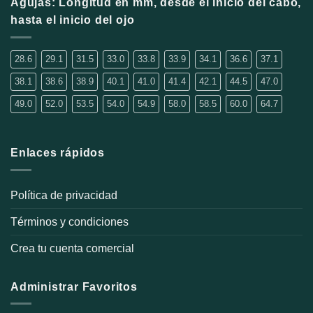
Agujas: Longitud en mm, desde el inicio del cabo,
pueden
hasta el inicio del ojo
elegir
en
la
28.6
29.1
31.5
33.0
33.8
33.9
34.1
36.6
37.1
página
38.1
38.6
38.9
40.1
41.0
41.4
42.1
44.5
47.0
de
producto
49.0
52.0
53.5
54.0
54.9
58.0
58.5
60.0
64.7
Enlaces rápidos
Política de privacidad
Términos y condiciones
Crea tu cuenta comercial
Administrar Favoritos