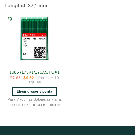
Longitud: 37,1 mm
1985 /175X1/175X5/TQX1
El
El
blíster de 10
$
7.68
$
4.92
precio
precio
agujas
original
actual
era:
es:
Elegir grosor y punta
$7.68.
$4.92.
Este
Para Máquinas Botoneras Plana:
producto
JUKI MB-373, JUKI LK-1903BN
tiene
múltiples
variantes.
Las