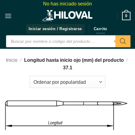
Saltar
No has iniciado sesión
al
❤️
0
contenido
Iniciar sesión / Registrarse
Carrito
Búsqueda
de
productos
Inicio
/
Longitud hasta inicio ojo (mm) del producto
/
37.1