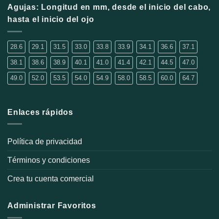
opciones
Agujas: Longitud en mm, desde el inicio del cabo,
se
hasta el inicio del ojo
pueden
elegir
en
28.6
29.1
31.5
33.0
33.8
33.9
34.1
36.6
37.1
la
38.1
38.6
38.9
40.1
41.0
41.4
42.1
44.5
47.0
página
de
49.0
52.0
53.5
54.0
54.9
58.0
58.5
60.0
64.7
producto
Enlaces rápidos
Política de privacidad
Términos y condiciones
Crea tu cuenta comercial
Administrar Favoritos