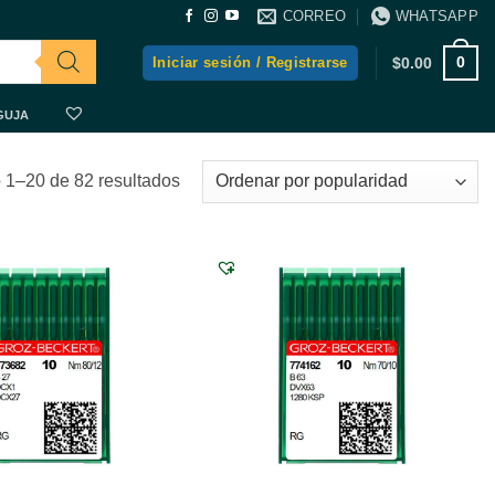
CORREO
WHATSAPP
0
Iniciar sesión / Registrarse
$
0.00
GUJA
Ordenado
 1–20 de 82 resultados
por
popularidad