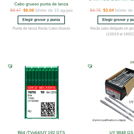
Cabo grueso punta de lanza
El
El
El
El
$
9.47
$
6.06
blíster de 10 agujas
$
4.75
$
3.04
blíster de
precio
precio
precio
precio
original
actual
original
actual
Elegir grosor y punta
Elegir grosor y p
era:
es:
era:
es:
$9.47.
$6.06.
$4.75.
$3.04.
Este
Este
Punta de lanza Recta Cabo Grueso
Recta cabo delgado en gro
producto
produc
(120/19 al 160/2
tiene
tiene
múltiples
múltipl
variantes.
variant
Las
Las
opciones
opcion
se
se
pueden
puede
elegir
elegir
en
en
la
la
página
página
de
de
producto
produc
B64 /TVx64/UY 192 GTS
UY 9848 GS