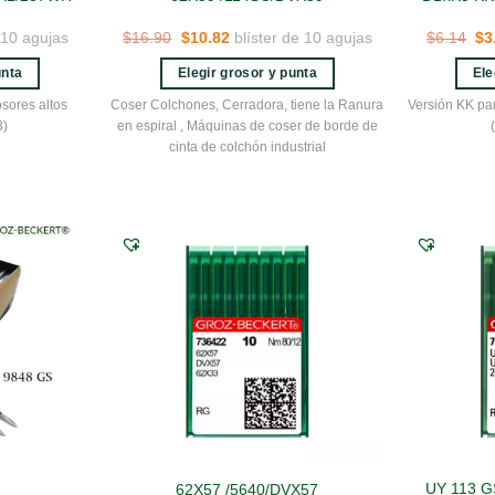
El
El
El
 10 agujas
$
16.90
$
10.82
blíster de 10 agujas
$
6.14
$
3
precio
precio
pr
original
actual
ori
unta
Elegir grosor y punta
Ele
era:
es:
er
$16.90.
$10.82.
$6
Este
sores altos
Coser Colchones, Cerradora, tiene la Ranura
Versión KK pa
to
producto
3)
en espiral , Máquinas de coser de borde de
cinta de colchón industrial
tiene
es
múltiples
es.
variantes.
Las
es
opciones
se
n
pueden
elegir
en
la
página
de
to
producto
UY 113 G
62X57 /5640/DVX57