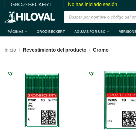
Saltar
No has iniciado sesión
al
Búsqueda
de
contenido
productos
PÁGINAS
AGUJAS POR USO
VERSION
GROZ-BECKERT
Inicio
/
Revestimiento del producto
/
Cromo