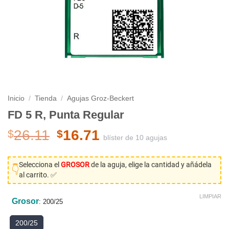
Inicio
/
Tienda
/
Agujas Groz-Beckert
FD 5 R, Punta Regular
El
El
26.11
16.71
$
$
blíster de 10 agujas
precio
precio
original
actual
Selecciona el
GROSOR
de la aguja, elige la cantidad y añádela
era:
es:
👇
al carrito. ✅
$26.11.
$16.71.
LIMPIAR
Grosor
:
200/25
200/25