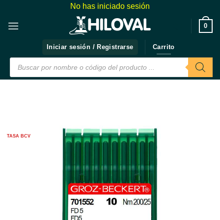
Saltar
No has iniciado sesión
al
❤️
0
contenido
Iniciar sesión / Registrarse
Carrito
Búsqueda
de
productos