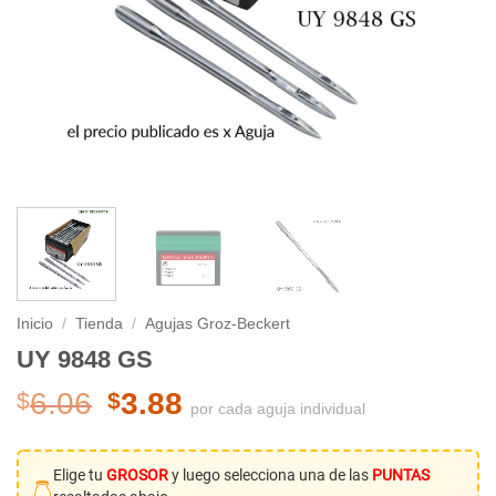
Inicio
/
Tienda
/
Agujas Groz-Beckert
UY 9848 GS
El
El
6.06
3.88
$
$
por cada aguja individual
precio
precio
original
actual
era:
es:
Elige tu
GROSOR
y luego selecciona una de las
PUNTAS