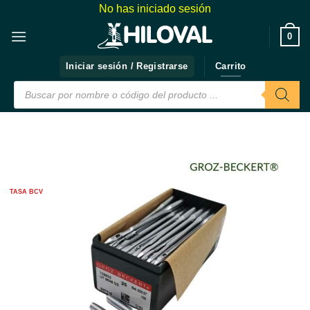
Saltar
No has iniciado sesión
al
❤️
0
contenido
Iniciar sesión / Registrarse
Carrito
Búsqueda
de
productos