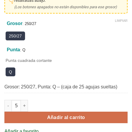
👇
resaltadas abajo.
$6.06.
$3.88.
(Los botones apagados no están disponibles para ese grosor)
LIMPIAR
Grosor
:
250/27
250/27
Punta
:
Q
Punta cuadrada cortante
Q
Grosor: 250/27, Punta: Q – (caja de 25 agujas sueltas)
UY 9848 GS cantidad
Añadir al carrito
Añadir a favorito