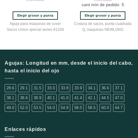
original
actual
original
actual
cant mín de pedido: 5
era:
es:
era:
es:
$6.76.
$4.33.
$7.68.
$4.92.
Elegir grosor y punta
Elegir grosor y punta
Este
Este
Aguja para maquinas de coser
Costura de sacos, punta cuadrada
producto
producto
Sacos Union special series 81200
Q, maquinas NEWLONG
tiene
tiene
múltiples
múltiples
variantes.
variantes.
Las
Las
opciones
opciones
Agujas: Longitud en mm, desde el inicio del cabo,
se
se
hasta el inicio del ojo
pueden
pueden
elegir
elegir
en
en
28.6
29.1
31.5
33.0
33.8
33.9
34.1
36.6
37.1
la
la
38.1
38.6
38.9
40.1
41.0
41.4
42.1
44.5
47.0
página
página
de
de
49.0
52.0
53.5
54.0
54.9
58.0
58.5
60.0
64.7
producto
producto
Enlaces rápidos