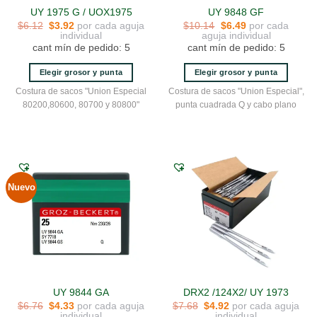
UY 1975 G / UOX1975
UY 9848 GF
El
El
El
El
por cada aguja
por cada
$
6.12
$
3.92
$
10.14
$
6.49
precio
precio
precio
precio
individual
aguja individual
original
actual
original
actual
cant mín de pedido: 5
cant mín de pedido: 5
era:
es:
era:
es:
$6.12.
$3.92.
$10.14.
$6.49.
Elegir grosor y punta
Elegir grosor y punta
Este
Este
Costura de sacos "Union Especial
Costura de sacos "Union Especial",
producto
producto
80200,80600, 80700 y 80800"
punta cuadrada Q y cabo plano
tiene
tiene
múltiples
múltiples
variantes.
variantes.
Las
Las
opciones
opciones
Nuevo
se
se
pueden
pueden
elegir
elegir
en
en
la
la
página
página
de
de
UY 9844 GA
DRX2 /124X2/ UY 1973
producto
producto
El
El
El
El
por cada aguja
por cada aguja
$
6.76
$
4.33
$
7.68
$
4.92
precio
precio
precio
precio
individual
individual