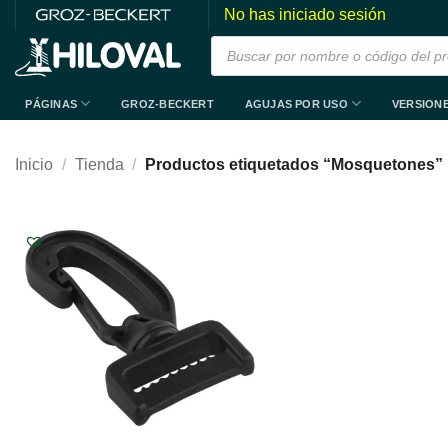
Saltar
No has iniciado sesión
al
Búsqueda
de
contenido
productos
PÁGINAS
AGUJAS POR USO
VERSION
GROZ-BECKERT
Inicio
/
Tienda
/
Productos etiquetados “Mosquetones”