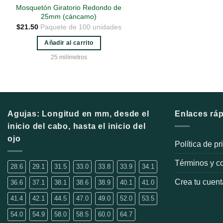
Mosquetón Giratorio Redondo de
25mm (cáncamo)
$
21.50
Paquete de 100 unidades
Añadir al carrito
25 milímetros
Agujas: Longitud en mm, desde el
Enlaces rá
inicio del cabo, hasta el inicio del
ojo
Política de p
Términos y c
28.6
29.1
31.5
33.0
33.8
33.9
34.1
Crea tu cuent
36.6
37.1
38.1
38.6
38.9
40.1
41.0
41.4
42.1
44.5
47.0
49.0
52.0
53.5
54.0
54.9
58.0
58.5
60.0
64.7