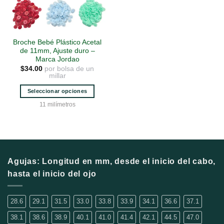
Broche Bebé Plástico Acetal
de 11mm, Ajuste duro –
Marca Jordao
por bolsa de un
$
34.00
millar
Seleccionar opciones
Este
11 milímetros
producto
tiene
múltiples
variantes.
Las
Agujas: Longitud en mm, desde el inicio del cabo,
opciones
hasta el inicio del ojo
se
pueden
elegir
28.6
29.1
31.5
33.0
33.8
33.9
34.1
36.6
37.1
en
38.1
38.6
38.9
40.1
41.0
41.4
42.1
44.5
47.0
la