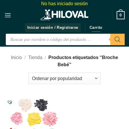
Saltar
No has iniciado sesión
al
❤️
0
contenido
Iniciar sesión / Registrarse
Carrito
Búsqueda
de
productos
Inicio
/
Tienda
/
Productos etiquetados “Broche
Bebé”