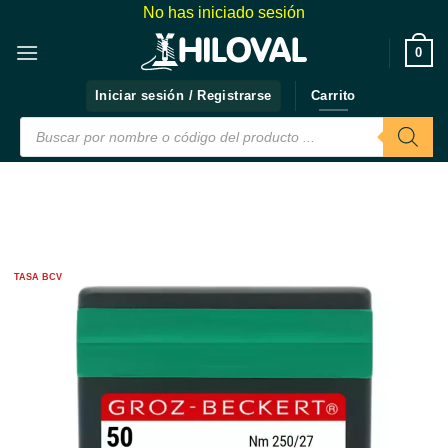
Saltar
No has iniciado sesión
al
❤️
0
contenido
Iniciar sesión / Registrarse
Carrito
Búsqueda
de
productos