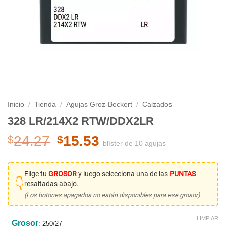
Inicio
/
Tienda
/
Agujas Groz-Beckert
/
Calzados
328 LR/214X2 RTW/DDX2LR
El
El
24.27
15.53
$
$
blíster de 10 agujas
precio
precio
original
actual
era:
es:
Elige tu
GROSOR
y luego selecciona una de las
PUNTAS
👇
resaltadas abajo.
$24.27.
$15.53.
(Los botones apagados no están disponibles para ese grosor)
LIMPIAR
Grosor
:
250/27