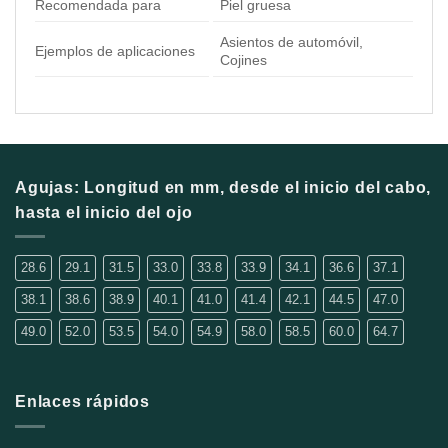
Recomendada para
Piel gruesa
Asientos de automóvil,
Ejemplos de aplicaciones
Cojines
Agujas: Longitud en mm, desde el inicio del cabo,
hasta el inicio del ojo
28.6
29.1
31.5
33.0
33.8
33.9
34.1
36.6
37.1
38.1
38.6
38.9
40.1
41.0
41.4
42.1
44.5
47.0
49.0
52.0
53.5
54.0
54.9
58.0
58.5
60.0
64.7
Enlaces rápidos