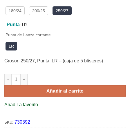
180/24
200/25
250/27
Punta
:
LR
Punta de Lanza cortante
LR
Grosor: 250/27, Punta: LR – (caja de 5 blísteres)
328 LR/214X2 RTW/DDX2LR cantidad
Añadir al carrito
Añadir a favorito
730392
SKU: