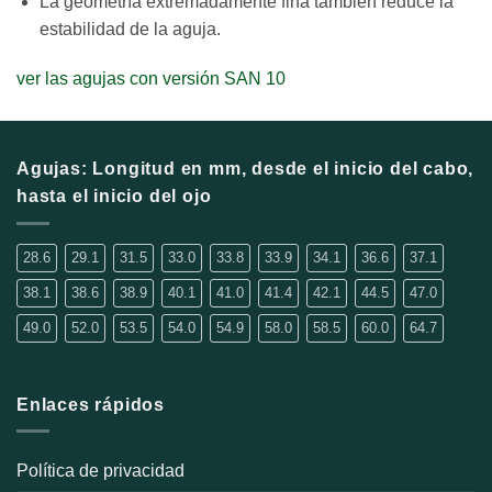
La geometría extremadamente fina también reduce la
estabilidad de la aguja.
ver las agujas con versión SAN 10
Agujas: Longitud en mm, desde el inicio del cabo,
hasta el inicio del ojo
28.6
29.1
31.5
33.0
33.8
33.9
34.1
36.6
37.1
38.1
38.6
38.9
40.1
41.0
41.4
42.1
44.5
47.0
49.0
52.0
53.5
54.0
54.9
58.0
58.5
60.0
64.7
Enlaces rápidos
Política de privacidad