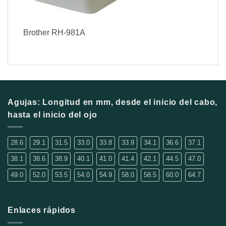
Brother RH-981A
Agujas: Longitud en mm, desde el inicio del cabo,
hasta el inicio del ojo
28.6
29.1
31.5
33.0
33.8
33.9
34.1
36.6
37.1
38.1
38.6
38.9
40.1
41.0
41.4
42.1
44.5
47.0
49.0
52.0
53.5
54.0
54.9
58.0
58.5
60.0
64.7
Enlaces rápidos