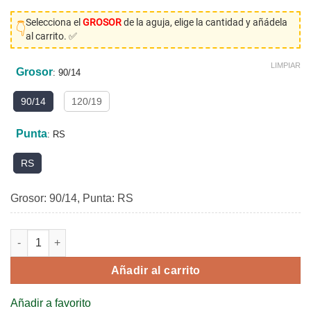
original
actual
Selecciona el
GROSOR
de la aguja, elige la cantidad y añádela
era:
es:
👇
al carrito. ✅
$11.53.
$7.38.
LIMPIAR
Grosor
:
90/14
90/14
120/19
Punta
:
RS
RS
Grosor: 90/14, Punta: RS
558/ DOX558 con 2 ranuras - para ojaladoras, punta redonda aguda 
Añadir al carrito
Añadir a favorito