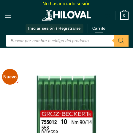
Saltar
No has iniciado sesión
al
❤️
0
contenido
Iniciar sesión / Registrarse
Carrito
Búsqueda
de
productos
Nuevo