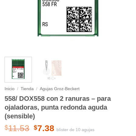
Inicio
/
Tienda
/
Agujas Groz-Beckert
558/ DOX558 con 2 ranuras – para
ojaladoras, punta redonda aguda
(sensible)
El
El
11.53
7.38
$
$
blíster de 10 agujas
precio
precio