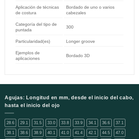
Aplicación de técnicas
Bordado de uno o varios
de costura
cabezales
Categoría del tipo de
300
puntada
Particularidad(es)
Longer groove
Ejemplos de
Bordado 3D
aplicaciones
Agujas: Longitud en mm, desde el inicio del cabo,
hasta el inicio del ojo
28.6
29.1
31.5
33.0
33.8
33.9
34.1
36.6
37.1
38.1
38.6
38.9
40.1
41.0
41.4
42.1
44.5
47.0