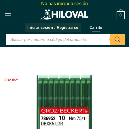
Saltar
No has iniciado sesión
al
❤️
0
contenido
Iniciar sesión / Registrarse
Carrito
Búsqueda
de
productos