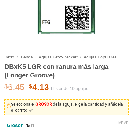
Inicio
/
Tienda
/
Agujas Groz-Beckert
/
Agujas Populares
DBxK5 LGR con ranura más larga
(Longer Groove)
El
El
6.45
4.13
$
$
blíster de 10 agujas
precio
precio
original
actual
Selecciona el
GROSOR
de la aguja, elige la cantidad y añádela
era:
es:
👇
al carrito. ✅
$6.45.
$4.13.
LIMPIAR
Grosor
:
75/11