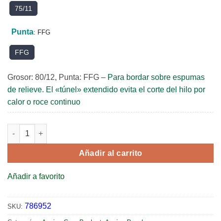
75/11
Punta
:
FFG
FFG
Grosor: 80/12, Punta: FFG –
Para bordar sobre espumas
de relieve. El «túnel» extendido evita el corte del hilo por
calor o roce continuo
DBxK5 LGR con ranura más larga (Longer Groove) cantidad
Añadir al carrito
Añadir a favorito
786952
SKU: