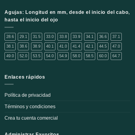
Agujas: Longitud en mm, desde el inicio del cabo,
hasta el inicio del ojo
28.6
29.1
31.5
33.0
33.8
33.9
34.1
36.6
37.1
38.1
38.6
38.9
40.1
41.0
41.4
42.1
44.5
47.0
49.0
52.0
53.5
54.0
54.9
58.0
58.5
60.0
64.7
Enlaces rápidos
Política de privacidad
Términos y condiciones
Crea tu cuenta comercial
Administrar Favoritos