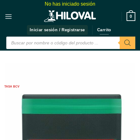
Saltar
No has iniciado sesión
al
❤️
0
contenido
Iniciar sesión / Registrarse
Carrito
Búsqueda
de
productos