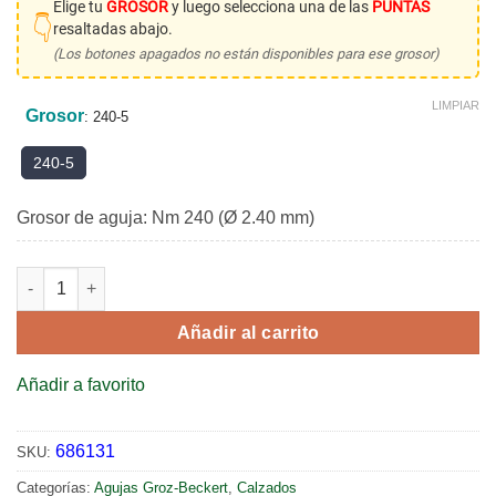
era:
es:
Elige tu
GROSOR
y luego selecciona una de las
PUNTAS
👇
resaltadas abajo.
$138.24.
$88.47.
(Los botones apagados no están disponibles para ese grosor)
LIMPIAR
Grosor
:
240-5
240-5
Grosor de aguja: Nm 240 (Ø 2.40 mm)
HN 83/ 53.240. 63 G 2 #5 - coser suelas de zapatos cantidad
Añadir al carrito
Añadir a favorito
686131
SKU:
Categorías:
Agujas Groz-Beckert
,
Calzados