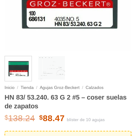
Inicio
/
Tienda
/
Agujas Groz-Beckert
/
Calzados
HN 83/ 53.240. 63 G 2 #5 – coser suelas
de zapatos
El
El
138.24
88.47
$
$
blíster de 10 agujas
precio
precio
original
actual